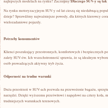
Dlaczego SUV-y są tak
najlepszych‍ modelach na ⁢rynku? Zacznijmy!
Na rynku motoryzacyjnym SUV-y od lat cieszą ‍się niesłabnącą popula
dzieje? Sprawdźmy ⁢najważniejsze powody, dla których kierowcy coraz
wielozadaniowe pojazdy.
Potrzeby ‌konsumentów
Klienci poszukujący przestronnych, komfortowych i bezpiecznych po
zalety SUV-ów.⁤ Ich wszechstronność sprawia, że są ‌idealnym wyborem
osób prowadzących ‍aktywny tryb ‌życia.
Odporność na trudne warunki
Duża przestrzeń w SUV-ach pozwala na przewożenie bagażu,⁤ sprzęt
narzędzi. Dzięki wyższemu‍ prześwitowi‌ i napędowi ⁣na cztery koła, 
trudniejszych warunkach terenowych.