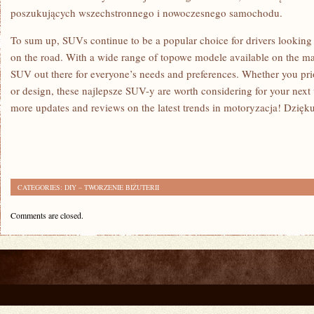
poszukujących wszechstronnego i⁤ nowoczesnego ‌samochodu.
To sum up, SUVs continue to be a popular choice for drivers ⁣looking for‌
on ⁢the road.‌ With a wide range of topowe modele‍ available on the mar
SUV out there for everyone’s needs and preferences. Whether⁣ you prio
or design, these najlepsze SUV-y are ‍worth ⁢considering for your ⁢next 
more updates and reviews on the latest trends in motoryzacja! Dzięku
CATEGORIES:
DIY – TWORZENIE BIŻUTERII
Comments are closed.