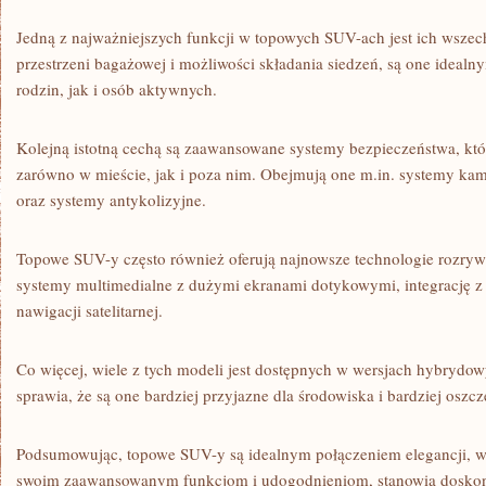
Jedną z najważniejszych funkcji w topowych SUV-ach ⁤jest ⁢ich wszech
przestrzeni bagażowej i możliwości składania siedzeń, są one idea
rodzin, jak i ‌osób aktywnych.
Kolejną istotną cechą są zaawansowane ‌systemy bezpieczeństwa, któr
zarówno w ‍mieście, jak i poza‌ nim. Obejmują one m.in. systemy kame
oraz ⁢systemy antykolizyjne.
Topowe SUV-y często ⁢również‍ oferują najnowsze technologie rozrywk
systemy multimedialne z dużymi ekranami dotykowymi, integrację z
⁤nawigacji satelitarnej.
Co więcej, wiele⁢ z tych modeli jest dostępnych ​w​ wersjach hybrydow
sprawia, że są one bardziej przyjazne ‍dla środowiska i bardziej oszcz
Podsumowując, topowe SUV-y są idealnym połączeniem elegancji, w
swoim​ zaawansowanym funkcjom i udogodnieniom, stanowią‍ doskon