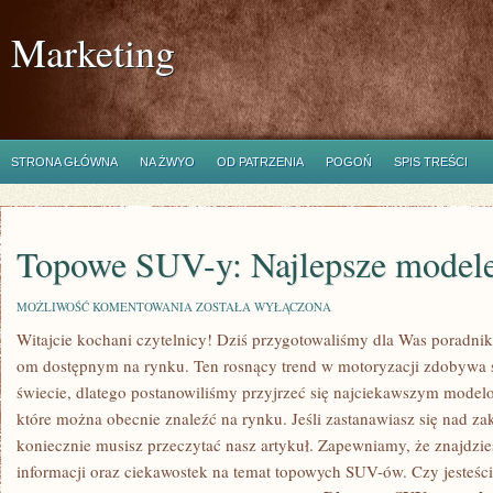
Marketing
STRONA GŁÓWNA
NA ŻWYO
OD PATRZENIA
POGOŃ
SPIS TREŚCI
Topowe SUV-y: Najlepsze modele
TOPOWE
MOŻLIWOŚĆ KOMENTOWANIA
ZOSTAŁA WYŁĄCZONA
SUV-
Witajcie kochani czytelnicy! Dziś przygotowaliśmy dla Was poradn
Y:
NAJLEPSZE
om dostępnym‍ na rynku. Ten‍ rosnący trend w motoryzacji zdobywa
MODELE
NA
‍świecie, dlatego postanowiliśmy⁢ przyjrzeć się najciekawszym mod
RYNKU
które można obecnie znaleźć na rynku.⁣ Jeśli⁢ zastanawiasz się nad‍ z
koniecznie musisz przeczytać nasz ​artykuł. Zapewniamy, że ⁣znajdzie
informacji oraz ciekawostek na temat topowych SUV-ów. Czy jesteśc