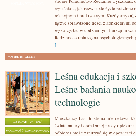
stronie Poradnictwo Rodzinne wyszukasz ob
W
ZOSTAŁA WYŁĄCZONA
wyjaśniają, jak rozwija się życie rodzinn
RODZINIE
relacyjnym i praktycznym. Każdy artykuł 
I
łączyć sprawdzone treści z konkretnymi p
PORADY
wykorzystać w codziennym funkcjonowani
Rodzinne skupia się na psychologicznych 
]
POSTED BY ADMIN
Leśna edukacja i szko
Leśne badania nauko
technologie
Mieszkańcy Lasu to strona internetowa, kt
LISTOPAD - 29 - 2025
świata natury i codziennej pracy opiekuna 
LEŚNA
MOŻLIWOŚĆ KOMENTOWANIA
odbiorca może zanurzyć się w opowieści o 