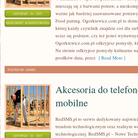
mieszają się z barwami potraw, a nieskom
ważne jak bardziej zaawansowane potrawy.
LISTOPAD - 26 - 2025
Food pairing. Ogorkiewicz.com.pl to dom
KOLACJE
MOŻLIWOŚĆ KOMENTOWANIA
której każdy czytelnik znajdzie coś dla sie
I
ZOSTAŁA WYŁĄCZONA
ucisz się podstaw, czy też jesteś wytraw
GRILL
Ogorkiewicz.com.pl odkryjesz pomysły, kt
I
Na stronie odkryjesz pomysły kulinarne n
BARBECUE
posiłków dnia, przez
[ Read More ]
POSTED BY ADMIN
Akcesoria do telefon
mobilne
RedSMS.pl to serwis dedykowany najświe
trendom technologicznym oraz realnym 
technologicznej. RedSMS.pl – Nowe Techno
LISTOPAD - 26 - 2025