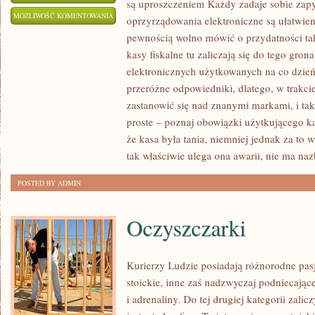
są uproszczeniem Każdy zadaje sobie zapy
KAŻDY
MOŻLIWOŚĆ KOMENTOWANIA
oprzyrządowania elektroniczne są ułatwien
ZADAJE
ZOSTAŁA WYŁĄCZONA
pewnością wolno mówić o przydatności ta
SOBIE
kasy fiskalne tu zaliczają się do tego gro
PYTANIE
elektronicznych użytkowanych na co dzień
CZY
przeróżne odpowiedniki, dlatego, w trakc
WSZYSTKIE
zastanowić się nad znanymi markami, i tak
proste – poznaj obowiązki użytkującego kas
WYPOSAŻENIA
że kasa była tania, niemniej jednak za to
ELEKTRONICZNE
tak właściwie ulega ona awarii, nie ma naz
SĄ
UŁATWIENIEM
POSTED BY ADMIN
Oczyszczarki
Kurierzy Ludzie posiadają różnorodne pasj
stoickie, inne zaś nadzwyczaj podniecają
i adrenaliny. Do tej drugiej kategorii zali