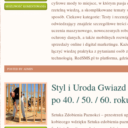
cyfrowe mody to miejsce, w którym pasja d
AKCESORIA
MOŻLIWOŚĆ KOMENTOWANIA
rzetelną wiedzą, a skomplikowane tematy 
DO
ZOSTAŁA WYŁĄCZONA
sposób. Ciekawe kategorie: Testy i recenz
TELEFONÓW
odwiedzający znajdzie szczegółowe treści d
I
uczenia maszynowego, nowoczesnych robo
APLIKACJE
ochrony danych, a także mobilnych rozwią
MOBILNE
sprzedaży online i digital marketingu. Każ
łączyć wiedzę praktyka z pytaniami osób 
technologią. RedSMS.pl to platforma, gdzi
POSTED BY ADMIN
Styl i Uroda Gwiazd 
po 40. / 50. / 60. rok
Sztuka Zdobienia Paznokci – przestrzeń up
kobiecego wdzięku Sztuka-zdobienia-pazno