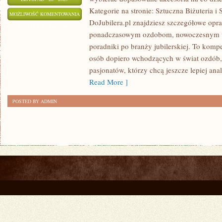
Kategorie na stronie: Sztuczna Biżuteria i
NOWOŚCI
MOŻLIWOŚĆ KOMENTOWANIA
DoJubilera.pl znajdziesz szczegółowe op
RYNKOWE
ZOSTAŁA WYŁĄCZONA
ponadczasowym ozdobom, nowoczesnym tr
I
poradniki po branży jubilerskiej. To kom
PORADY
osób dopiero wchodzących w świat ozdób,
pasjonatów, którzy chcą jeszcze lepiej an
Read More ]
POSTED BY ADMIN