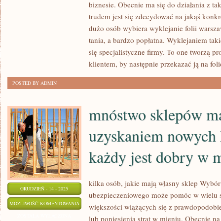
PRAGNIE,
biznesie. Obecnie ma się do działania z t
BY
trudem jest się zdecydować na jakąś konkr
JEGO
dużo osób wybiera wyklejanie folii warsza
INTERES
tania, a bardzo popłatna. Wyklejaniem tak
się specjalistyczne firmy. To one tworzą 
SPRAWNIE
klientem, by następnie przekazać ją na foli
I
WYDAJNIE
POSTED BY ADMIN
DZIAŁAŁ,
MUSI
mnóstwo sklepów ma
POSTARAĆ
SIĘ
uzyskaniem nowych 
każdy jest dobry w 
kilka osób, jakie mają własny sklep Wybó
GRUDZIEŃ - 14 - 2025
ubezpieczeniowego może pomóc w wielu 
MNÓSTWO
MOŻLIWOŚĆ KOMENTOWANIA
większości wiążących się z prawdopodobie
SKLEPÓW
ZOSTAŁA WYŁĄCZONA
lub poniesienia strat w mieniu. Obecnie na