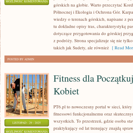
PODRÓŻE
MOŻLIWOŚĆ KOMENTOWANIA
górskich na globie. Warto przeczytać Kor
GÓRSKIE
ZOSTAŁA WYŁĄCZONA
Północnej i Ekologia i Ochrona Gór. Karpa
PO
wiedzy o terenach górskich, napisane z pe
AMERYCE
tu dokładne opisy tras, charakterystykę p
POŁUDNIOWEJ
dotyczące przygotowania do górskiej przygo
z podróży. Strona specjalizuje się nie tyl
takich jak Sudety, ale również
[ Read Mor
POSTED BY ADMIN
Fitness dla Początku
Kobiet
PT6.pl to nowoczesny portal w sieci, który
fitnessowi funkcjonalnemu oraz skutecz
wszystkich. To przestrzeń, gdzie osoba sta
LISTOPAD - 29 - 2025
praktykujący od lat trenujący znajdą spra
FITNESS
MOŻLIWOŚĆ KOMENTOWANIA