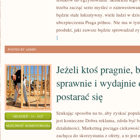
SIĘ
trzeba zacząć serio myśleć o zainwestowani
W
będzie stale lukratywny. wiele ludzi w dzi
JAKIŚ
ubezpieczenia Praga północ. Nie ma w tym
SPOSÓB
produkt, jaki zawsze będzie sprowadzał zy
O
]
SWOJĄ
POSTED BY ADMIN
Jeżeli ktoś pragnie, 
sprawnie i wydajnie 
postarać się
Szukając sposobu na to, aby zyskać popula
GRUDZIEŃ - 14 - 2025
jest konieczne Dobra reklama, zdoła być b
JEŻELI
MOŻLIWOŚĆ KOMENTOWANIA
działalności. Marketing pociąga ciekawo
KTOŚ
ZOSTAŁA WYŁĄCZONA
zachęca do skorzystania z oferty, a to jest