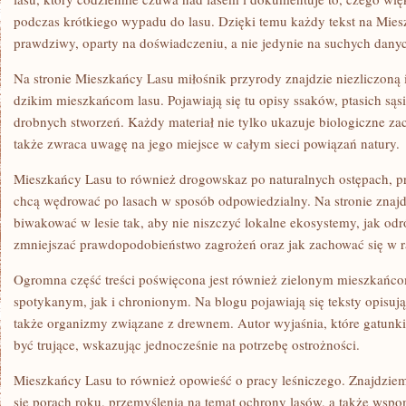
I
podczas krótkiego wypadu do lasu. Dzięki temu każdy tekst na Mie
TECHNOLOGIE
prawdziwy, oparty na doświadczeniu, a nie jedynie na suchych dany
Na stronie Mieszkańcy Lasu miłośnik przyrody znajdzie niezliczoną 
dzikim mieszkańcom lasu. Pojawiają się tu opisy ssaków, ptasich sąs
drobnych stworzeń. Każdy materiał nie tylko ukazuje biologiczne z
także zwraca uwagę na jego miejsce w całym sieci powiązań natury.
Mieszkańcy Lasu to również drogowskaz po naturalnych ostępach, pr
chcą wędrować po lasach w sposób odpowiedzialny. Na stronie znajdu
biwakować w lesie tak, aby nie niszczyć lokalne ekosystemy, jak odr
zmniejszać prawdopodobieństwo zagrożeń oraz jak zachować się w r
Ogromna część treści poświęcona jest również zielonym mieszkańco
spotykanym, jak i chronionym. Na blogu pojawiają się teksty opisując
także organizmy związane z drewnem. Autor wyjaśnia, które gatunki
być trujące, wskazując jednocześnie na potrzebę ostrożności.
Mieszkańcy Lasu to również opowieść o pracy leśniczego. Znajdziemy
się porach roku, przemyślenia na temat ochrony lasów, a także wspo