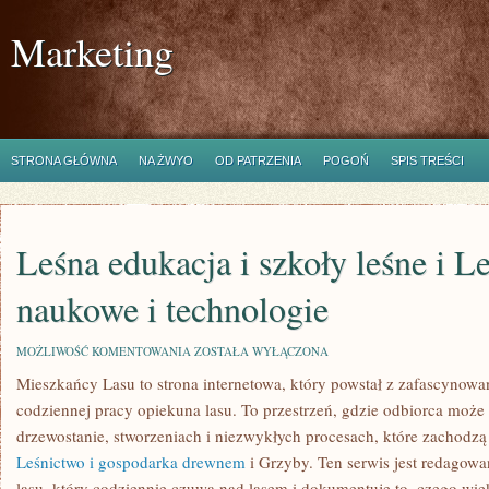
Marketing
STRONA GŁÓWNA
NA ŻWYO
OD PATRZENIA
POGOŃ
SPIS TREŚCI
Leśna edukacja i szkoły leśne i L
naukowe i technologie
LEŚNA
MOŻLIWOŚĆ KOMENTOWANIA
ZOSTAŁA WYŁĄCZONA
EDUKACJA
Mieszkańcy Lasu to strona internetowa, który powstał z zafascynowan
I
SZKOŁY
codziennej pracy opiekuna lasu. To przestrzeń, gdzie odbiorca może
LEŚNE
I
drzewostanie, stworzeniach i niezwykłych procesach, które zachodz
LEŚNE
Leśnictwo i gospodarka drewnem
i Grzyby. Ten serwis jest redagow
BADANIA
NAUKOWE
lasu, który codziennie czuwa nad lasem i dokumentuje to, czego wię