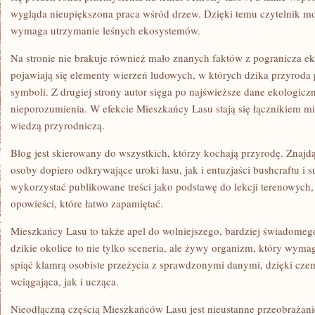
wygląda nieupiększona praca wśród drzew. Dzięki temu czytelnik moż
wymaga utrzymanie leśnych ekosystemów.
Na stronie nie brakuje również mało znanych faktów z pogranicza ekol
pojawiają się elementy wierzeń ludowych, w których dzika przyroda p
symboli. Z drugiej strony autor sięga po najświeższe dane ekologicz
nieporozumienia. W efekcie Mieszkańcy Lasu stają się łącznikiem mi
wiedzą przyrodniczą.
Blog jest skierowany do wszystkich, którzy kochają przyrodę. Znajdą
osoby dopiero odkrywające uroki lasu, jak i entuzjaści bushcraftu i 
wykorzystać publikowane treści jako podstawę do lekcji terenowych,
opowieści, które łatwo zapamiętać.
Mieszkańcy Lasu to także apel do wolniejszego, bardziej świadomeg
dzikie okolice to nie tylko sceneria, ale żywy organizm, który wymaga
spiąć klamrą osobiste przeżycia z sprawdzonymi danymi, dzięki czem
wciągająca, jak i ucząca.
Nieodłączną częścią Mieszkańców Lasu jest nieustanne przeobrażani