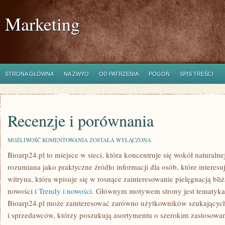
Marketing
STRONA GŁÓWNA
NA ŻWYO
OD PATRZENIA
POGOŃ
SPIS TREŚCI
Recenzje i porównania
RECENZJE
MOŻLIWOŚĆ KOMENTOWANIA
ZOSTAŁA WYŁĄCZONA
I
Bioarp24.pl to miejsce w sieci, która koncentruje się wokół naturalne
PORÓWNANIA
rozumiana jako praktyczne źródło informacji dla osób, które interesu
witryna, która wpisuje się w rosnące zainteresowanie pielęgnacją bli
nowości i
Trendy i nowości
. Głównym motywem strony jest tematyka n
Bioarp24.pl może zainteresować zarówno użytkowników szukającyc
i sprzedawców, którzy poszukują asortymentu o szerokim zastosowani