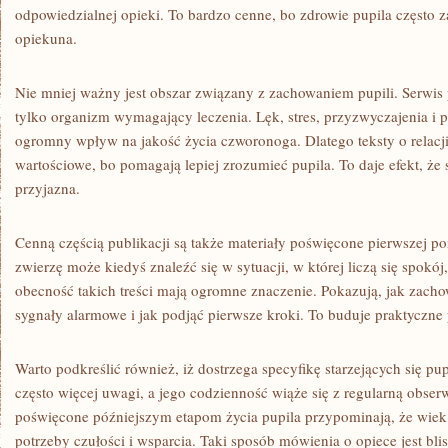
odpowiedzialnej opieki. To bardzo cenne, bo zdrowie pupila często 
opiekuna.
Nie mniej ważny jest obszar związany z zachowaniem pupili. Serwis 
tylko organizm wymagający leczenia. Lęk, stres, przyzwyczajenia i 
ogromny wpływ na jakość życia czworonoga. Dlatego teksty o relacji
wartościowe, bo pomagają lepiej zrozumieć pupila. To daje efekt, że st
przyjazna.
Cenną częścią publikacji są także materiały poświęcone pierwszej 
zwierzę może kiedyś znaleźć się w sytuacji, w której liczą się spokój
obecność takich treści mają ogromne znaczenie. Pokazują, jak zach
sygnały alarmowe i jak podjąć pierwsze kroki. To buduje praktyczne 
Warto podkreślić również, iż dostrzega specyfikę starzejących się pupi
często więcej uwagi, a jego codzienność wiąże się z regularną obser
poświęcone późniejszym etapom życia pupila przypominają, że wiek 
potrzeby czułości i wsparcia. Taki sposób mówienia o opiece jest b