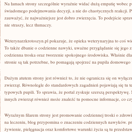
Na łamach strony szczególnie wyraźnie widać dużą empatię wobec pu
świadomego podejmowania decyzji, a nie do chaotycznych reakcji. P
zauważyć, że najważniejsze jest dobro zwierzęcia. To podejście spraw
nie straszy, lecz tłumaczy.
Weterynarzkrotoszyn.pl pokazuje, że opieka weterynaryjna to coś wi
To także dbanie o codzienne nawyki, uważne przyglądanie się jego 
codzienna troska oraz tworzenie spokojnego środowiska. Właśnie dla
stronie są tak potrzebne, bo pomagają spojrzeć na pupila domowego 
Dużym atutem strony jest również to, że nie ogranicza się on wyłąc
zwierząt. Równolegle do standardowych zagadnień pojawiają się tu te
typowych pupili. To sprawia, że portal zyskuje szerszą perspektywę.
innych zwierząt również może znaleźć tu pomocne informacje, co czyn
Wyraźnym filarem strony jest promowanie codziennej troski o zdrowie
na leczeniu, blog przypomina o znaczeniu codziennych nawyków. pro
żywienie, pielęgnacja oraz komfortowe warunki życia są tu przedsta