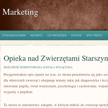
Marketing
STRONA GŁÓWNA
NA ŻWYO
OD PATRZENIA
POGOŃ
SPIS TREŚCI
Opieka nad Zwierzętami Starszy
OPIEKA
MOŻLIWOŚĆ KOMENTOWANIA
ZOSTAŁA WYŁĄCZONA
NAD
Przygotowałem opis oparty na tym, że strona przedstawia się jako se
ZWIERZĘTAMI
STARSZYMI
dla właścicieli zwierząt i obejmuje tematy takie jak diagnostyka i lec
ratowanie pupila, świat weterynarii, psychologia i zachowanie, wsparc
wyjazdy z pupilem.
Ta strona to internetowy zakątek, w którym miłość do zwierząt spoty