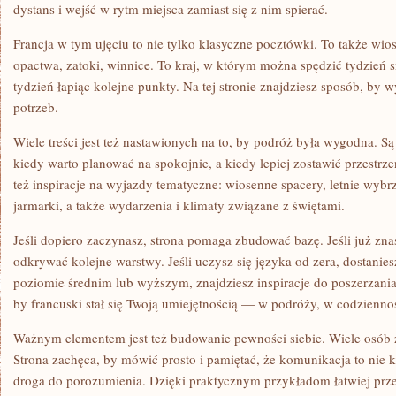
dystans i wejść w rytm miejsca zamiast się z nim spierać.
Francja w tym ujęciu to nie tylko klasyczne pocztówki. To także wios
opactwa, zatoki, winnice. To kraj, w którym można spędzić tydzień sn
tydzień łapiąc kolejne punkty. Na tej stronie znajdziesz sposób, by 
potrzeb.
Wiele treści jest też nastawionych na to, by podróż była wygodna. S
kiedy warto planować na spokojnie, a kiedy lepiej zostawić przestrze
też inspiracje na wyjazdy tematyczne: wiosenne spacery, letnie wybr
jarmarki, a także wydarzenia i klimaty związane z świętami.
Jeśli dopiero zaczynasz, strona pomaga zbudować bazę. Jeśli już zn
odkrywać kolejne warstwy. Jeśli uczysz się języka od zera, dostaniesz
poziomie średnim lub wyższym, znajdziesz inspiracje do poszerzania
by francuski stał się Twoją umiejętnością — w podróży, w codzienno
Ważnym elementem jest też budowanie pewności siebie. Wiele osób z
Strona zachęca, by mówić prosto i pamiętać, że komunikacja to nie 
droga do porozumienia. Dzięki praktycznym przykładom łatwiej prze