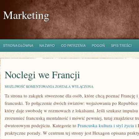
Marketing
STRONA GŁÓWNA
NA ŻWYO
OD PATRZENIA
POGOŃ
SPIS TREŚCI
Noclegi we Francji
NOCLEGI
MOŻLIWOŚĆ KOMENTOWANIA
ZOSTAŁA WYŁĄCZONA
WE
Ta strona to zakątek stworzone dla osób, które chcą poznać Francję i 
FRANCJI
francuski. To połączenie dwóch światów: wojażowania po Republice 
który daje swobodę w rozmowach z lokalsami. Jeśli szukasz impulsu n
zrozumieć francuską mentalność i mówić pewniej, tutaj znajdziesz t
dwutorowym podejściu. Kategorie to
Francuska kultura i styl życia
i 
praktyczne porady. W centrum tej strony jest Hexagon opisana praktyc