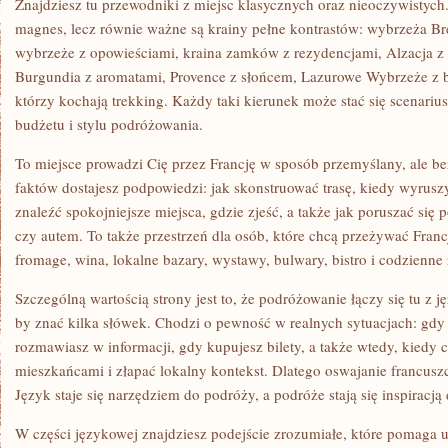
Znajdziesz tu przewodniki z miejsc klasycznych oraz nieoczywistych. 
magnes, lecz równie ważne są krainy pełne kontrastów: wybrzeża Br
wybrzeże z opowieściami, kraina zamków z rezydencjami, Alzacja z
Burgundia z aromatami, Provence z słońcem, Lazurowe Wybrzeże z bl
którzy kochają trekking. Każdy taki kierunek może stać się scenar
budżetu i stylu podróżowania.
To miejsce prowadzi Cię przez Francję w sposób przemyślany, ale be
faktów dostajesz podpowiedzi: jak skonstruować trasę, kiedy wyruszy
znaleźć spokojniejsze miejsca, gdzie zjeść, a także jak poruszać si
czy autem. To także przestrzeń dla osób, które chcą przeżywać Franc
fromage, wina, lokalne bazary, wystawy, bulwary, bistro i codzienne 
Szczególną wartością strony jest to, że podróżowanie łączy się tu z j
by znać kilka słówek. Chodzi o pewność w realnych sytuacjach: gdy 
rozmawiasz w informacji, gdy kupujesz bilety, a także wtedy, kiedy
mieszkańcami i złapać lokalny kontekst. Dlatego oswajanie francuszc
Język staje się narzędziem do podróży, a podróże stają się inspiracją
W części językowej znajdziesz podejście zrozumiałe, które pomaga u