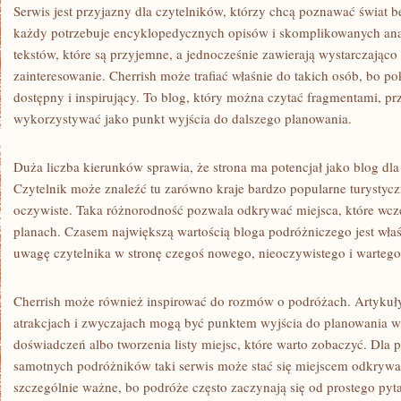
Serwis jest przyjazny dla czytelników, którzy chcą poznawać świat 
każdy potrzebuje encyklopedycznych opisów i skomplikowanych ana
tekstów, które są przyjemne, a jednocześnie zawierają wystarczająco
zainteresowanie. Cherrish może trafiać właśnie do takich osób, bo 
dostępny i inspirujący. To blog, który można czytać fragmentami, pr
wykorzystywać jako punkt wyjścia do dalszego planowania.
Duża liczba kierunków sprawia, że strona ma potencjał jako blog dl
Czytelnik może znaleźć tu zarówno kraje bardzo popularne turystyczn
oczywiste. Taka różnorodność pozwala odkrywać miejsca, które wcze
planach. Czasem największą wartością bloga podróżniczego jest właśn
uwagę czytelnika w stronę czegoś nowego, nieoczywistego i wartego
Cherrish może również inspirować do rozmów o podróżach. Artykuły 
atrakcjach i zwyczajach mogą być punktem wyjścia do planowania
doświadczeń albo tworzenia listy miejsc, które warto zobaczyć. Dla p
samotnych podróżników taki serwis może stać się miejscem odkryw
szczególnie ważne, bo podróże często zaczynają się od prostego py