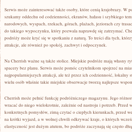
Serwis może zainteresować także osoby, które cenią krajobrazy. W p
szukamy oddechu od codzienności, ekranów, hałasu i szybkiego tem
narodowych, wyspach, rzekach, górach, plażach, jeziorach czy tra
do takiego wypoczynku, który pozwala naprawdę się zatrzymać. Che
podróży może kryć się w spotkaniu z naturą. To treści dla tych, któr
atrakcje, ale również po spokój, zachwyt i odpoczynek.
Na Cherrish ważne są także stolice. Miejskie podróże mają własny r
spacery bez planu. Serwis może pomóc czytelnikom spojrzeć na mias
najpopularniejszych atrakcji, ale też przez ich codzienność, lokalny st
wielu osób właśnie takie miejskie obserwacje tworzą najlepsze wspo
Cherrish może pełnić funkcję podróżniczego magazynu. Jego różno
wracać do niego wielokrotnie, zależnie od nastroju i potrzeb. Prze
konkretnych pomysłów, zimą czytać o ciepłych kierunkach, przed w
na krótki wyjazd, a w wolnej chwili odkrywać kraje, o których wcześn
elastyczność jest dużym atutem, bo podróże zaczynają się często dłu