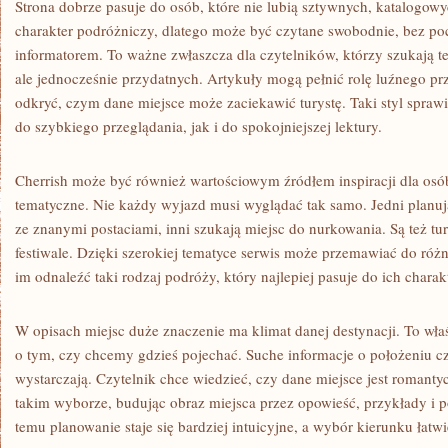
Strona dobrze pasuje do osób, które nie lubią sztywnych, katalogow
charakter podróżniczy, dlatego może być czytane swobodnie, bez poc
informatorem. To ważne zwłaszcza dla czytelników, którzy szukają 
ale jednocześnie przydatnych. Artykuły mogą pełnić rolę luźnego p
odkryć, czym dane miejsce może zaciekawić turystę. Taki styl sprawi
do szybkiego przeglądania, jak i do spokojniejszej lektury.
Cherrish może być również wartościowym źródłem inspiracji dla osób
tematyczne. Nie każdy wyjazd musi wyglądać tak samo. Jedni planuj
ze znanymi postaciami, inni szukają miejsc do nurkowania. Są też tury
festiwale. Dzięki szerokiej tematyce serwis może przemawiać do ró
im odnaleźć taki rodzaj podróży, który najlepiej pasuje do ich charak
W opisach miejsc duże znaczenie ma klimat danej destynacji. To wła
o tym, czy chcemy gdzieś pojechać. Suche informacje o położeniu czy
wystarczają. Czytelnik chce wiedzieć, czy dane miejsce jest roman
takim wyborze, budując obraz miejsca przez opowieść, przykłady i p
temu planowanie staje się bardziej intuicyjne, a wybór kierunku łatwi