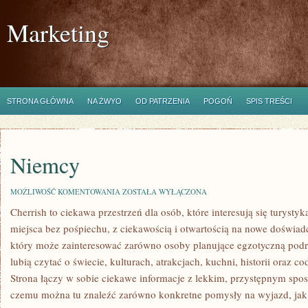
Marketing
STRONA GŁÓWNA
NA ŻWYO
OD PATRZENIA
POGOŃ
SPIS TREŚCI
Niemcy
NIEMCY
MOŻLIWOŚĆ KOMENTOWANIA
ZOSTAŁA WYŁĄCZONA
Cherrish to ciekawa przestrzeń dla osób, które interesują się turyst
miejsca bez pośpiechu, z ciekawością i otwartością na nowe doświad
który może zainteresować zarówno osoby planujące egzotyczną podróż
lubią czytać o świecie, kulturach, atrakcjach, kuchni, historii oraz c
Strona łączy w sobie ciekawe informacje z lekkim, przystępnym spo
czemu można tu znaleźć zarówno konkretne pomysły na wyjazd, jak i