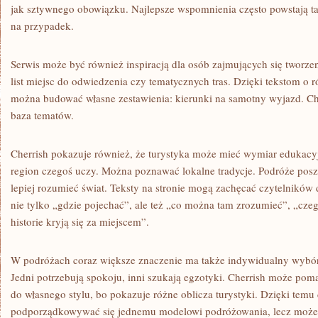
jak sztywnego obowiązku. Najlepsze wspomnienia często powstają t
na przypadek.
Serwis może być również inspiracją dla osób zajmujących się tworz
list miejsc do odwiedzenia czy tematycznych tras. Dzięki tekstom o r
można budować własne zestawienia: kierunki na samotny wyjazd. Che
baza tematów.
Cherrish pokazuje również, że turystyka może mieć wymiar edukacyj
region czegoś uczy. Można poznawać lokalne tradycje. Podróże posz
lepiej rozumieć świat. Teksty na stronie mogą zachęcać czytelników 
nie tylko „gdzie pojechać”, ale też „co można tam zrozumieć”, „cze
historie kryją się za miejscem”.
W podróżach coraz większe znaczenie ma także indywidualny wybór
Jedni potrzebują spokoju, inni szukają egzotyki. Cherrish może pom
do własnego stylu, bo pokazuje różne oblicza turystyki. Dzięki temu 
podporządkowywać się jednemu modelowi podróżowania, lecz może