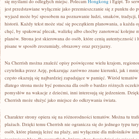
się myślami do odległych miejsc. Polecam
Hongkong
i Egipt. To se
jest przedstawiane wyłącznie jako przemieszczanie się z punktu do p
wyjazd może być sposobem na poznawanie ludzi, smaków, tradycji, 
historii. Każdy tekst może stać się początkiem planowania, a każda 
chęć, by spakować plecak, walizkę albo choćby zanotować kolejne mi
planów. Strona jest skierowana do osób, które cenią autentyczność i l
pisane w sposób zrozumiały, obrazowy oraz przyjazny.
Na Cherrish można znaleźć opisy poświęcone wielu krajom, regiono
czytelnika przez Azję, pokazując zarówno znane kierunki, jak i mnie
często okazują się najbardziej zapadające w pamięć. Wśród tematów 
dlatego strona może być pomocna dla osób o bardzo różnych oczekiw
pomysłów na wakacje z dziećmi, inni interesują się jedzeniem. Dzięki
Cherrish może służyć jako miejsce do odkrywania świata.
Charakter strony opiera się na różnorodności tematów. Można tu trafi
plażach. Dzięki temu Cherrish nie ogranicza się do jednego typu turys
osób, które planują leżeć na plaży, ani wyłącznie dla miłośników i