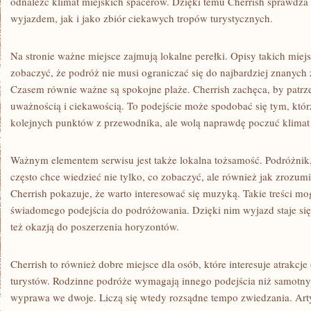
odnaleźć klimat miejskich spacerów. Dzięki temu Cherrish sprawdza 
wyjazdem, jak i jako zbiór ciekawych tropów turystycznych.
Na stronie ważne miejsce zajmują lokalne perełki. Opisy takich miej
zobaczyć, że podróż nie musi ograniczać się do najbardziej znanych 
Czasem równie ważne są spokojne plaże. Cherrish zachęca, by patrze
uważnością i ciekawością. To podejście może spodobać się tym, któr
kolejnych punktów z przewodnika, ale wolą naprawdę poczuć klimat
Ważnym elementem serwisu jest także lokalna tożsamość. Podróżnik,
często chce wiedzieć nie tylko, co zobaczyć, ale również jak zrozum
Cherrish pokazuje, że warto interesować się muzyką. Takie treści 
świadomego podejścia do podróżowania. Dzięki nim wyjazd staje się
też okazją do poszerzenia horyzontów.
Cherrish to również dobre miejsce dla osób, które interesuje atrakc
turystów. Rodzinne podróże wymagają innego podejścia niż samotny
wyprawa we dwoje. Liczą się wtedy rozsądne tempo zwiedzania. Art