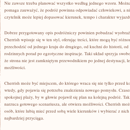
Nie zawsze trzeba planować wszystko według jednego wzoru. Można 
pomaga zauważyć, że podróż powinna odpowiadać człowiekowi, a ni
czytelnik może lepiej dopasować kierunek, tempo i charakter wyjazd
Dobrze przygotowany opis podróżniczy powinien pobudzać wyobraźni
Cherrish wpisuje się w ten styl, oferując treści, które mogą być róż
przechodzić od jednego kraju do drugiego, od kuchni do historii, od 
rodzinnych porad po egzotyczne inspiracje. Taki układ sprzyja swo
że strona nie jest zamkniętym przewodnikiem po jednej destynacji, 
możliwości.
Cherrish może być miejscem, do którego wraca się nie tylko przed 
wtedy, gdy pojawia się potrzeba znalezienia nowego pomysłu. Czase
spokojnej plaży, by w głowie pojawił się plan na kolejną podróż. Tak 
narzuca gotowego scenariusza, ale otwiera możliwości. Cherrish może
osób, które lubią mieć przed sobą wiele kierunków i wybierać z ni
najbardziej przyciąga.