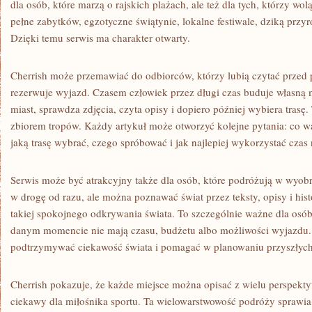
dla osób, które marzą o rajskich plażach, ale też dla tych, którzy wol
pełne zabytków, egzotyczne świątynie, lokalne festiwale, dziką przyr
Dzięki temu serwis ma charakter otwarty.
Cherrish może przemawiać do odbiorców, którzy lubią czytać przed 
rezerwuje wyjazd. Czasem człowiek przez długi czas buduje własną
miast, sprawdza zdjęcia, czyta opisy i dopiero później wybiera trasę
zbiorem tropów. Każdy artykuł może otworzyć kolejne pytania: co w
jaką trasę wybrać, czego spróbować i jak najlepiej wykorzystać czas 
Serwis może być atrakcyjny także dla osób, które podróżują w wyob
w drogę od razu, ale można poznawać świat przez teksty, opisy i hist
takiej spokojnego odkrywania świata. To szczególnie ważne dla osób,
danym momencie nie mają czasu, budżetu albo możliwości wyjazdu. 
podtrzymywać ciekawość świata i pomagać w planowaniu przyszłyc
Cherrish pokazuje, że każde miejsce można opisać z wielu perspekt
ciekawy dla miłośnika sportu. Ta wielowarstwowość podróży sprawia