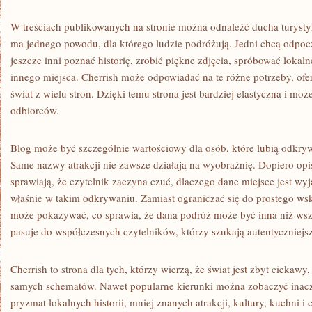
W treściach publikowanych na stronie można odnaleźć ducha turystyk
ma jednego powodu, dla którego ludzie podróżują. Jedni chcą odpoc
jeszcze inni poznać historię, zrobić piękne zdjęcia, spróbować lokal
innego miejsca. Cherrish może odpowiadać na te różne potrzeby, ofer
świat z wielu stron. Dzięki temu strona jest bardziej elastyczna i mo
odbiorców.
Blog może być szczególnie wartościowy dla osób, które lubią odkry
Same nazwy atrakcji nie zawsze działają na wyobraźnię. Dopiero opis
sprawiają, że czytelnik zaczyna czuć, dlaczego dane miejsce jest w
właśnie w takim odkrywaniu. Zamiast ograniczać się do prostego wsk
może pokazywać, co sprawia, że dana podróż może być inna niż wszy
pasuje do współczesnych czytelników, którzy szukają autentyczniejszy
Cherrish to strona dla tych, którzy wierzą, że świat jest zbyt ciekawy
samych schematów. Nawet popularne kierunki można zobaczyć inaczej,
pryzmat lokalnych historii, mniej znanych atrakcji, kultury, kuchni 