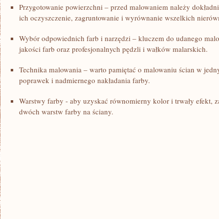
Przygotowanie ⁣powierzchni – przed ⁣malowaniem należy dokładni
ich ⁢oczyszczenie,⁢ zagruntowanie i ‌wyrównanie wszelkich nierów
Wybór ‍odpowiednich farb i narzędzi – ⁣kluczem do udanego ‌malo
jakości farb‌ oraz profesjonalnych pędzli⁣ i wałków malarskich.
Technika malowania – ⁤warto pamiętać o malowaniu ⁤ścian w​ jed
poprawek i⁣ nadmiernego⁢ nakładania farby.
Warstwy ‍farby -⁤ aby ​uzyskać‍ równomierny kolor i ​trwały efekt, 
dwóch​ warstw farby na ściany.