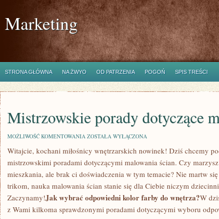
Marketing
STRONA GŁÓWNA
NA ŻWYO
OD PATRZENIA
POGOŃ
SPIS TREŚCI
Mistrzowskie porady dotyczące m
MISTRZOWSKIE
MOŻLIWOŚĆ KOMENTOWANIA
ZOSTAŁA WYŁĄCZONA
PORADY
Witajcie,⁤ kochani⁢ miłośnicy wnętrzarskich‌ nowinek! Dziś chcemy po
DOTYCZĄCE
MALOWANIA
mistrzowskimi poradami ‌dotyczącymi malowania ścian. Czy ⁢marzys
ŚCIAN
mieszkania,‍ ale ​brak ci​ doświadczenia⁤ w tym temacie? Nie martw 
trikom, nauka malowania ścian stanie się dla Ciebie niczym dziecinni
Jak wybrać odpowiedni kolor farby do wnętrza?
Zaczynamy!
W dzi
z Wami ⁣kilkoma ​sprawdzonymi ‌poradami⁣ dotyczącymi wyboru odpow