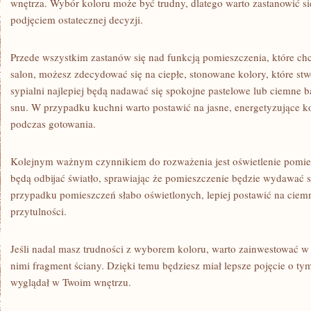
wnętrza. Wybór​ koloru może być trudny, dlatego warto zastanowić s
podjęciem ostatecznej ⁤decyzji.
Przede wszystkim zastanów się nad funkcją pomieszczenia, które chcesz
salon, możesz zdecydować się na ciepłe, stonowane kolory, które ​stw
sypialni najlepiej ⁢będą nadawać się spokojne​ pastelowe lub ciemne ba
⁤snu. W przypadku kuchni warto postawić ⁣na jasne,⁣ energetyzujące kol
podczas gotowania.
Kolejnym ważnym czynnikiem do rozważenia⁣ jest oświetlenie‌ pomies
będą‍ odbijać ⁢światło, sprawiając​ że⁤ pomieszczenie będzie‍ wydawać si
przypadku​ pomieszczeń słabo oświetlonych, lepiej postawić ‌na ciemn
przytulności.
Jeśli nadal masz trudności z ‌wyborem⁢ koloru, warto zainwestować w
⁢nimi fragment ściany. Dzięki⁢ temu będziesz ‌miał⁢ lepsze pojęcie ​o‍ ty
‌wyglądał w Twoim wnętrzu.