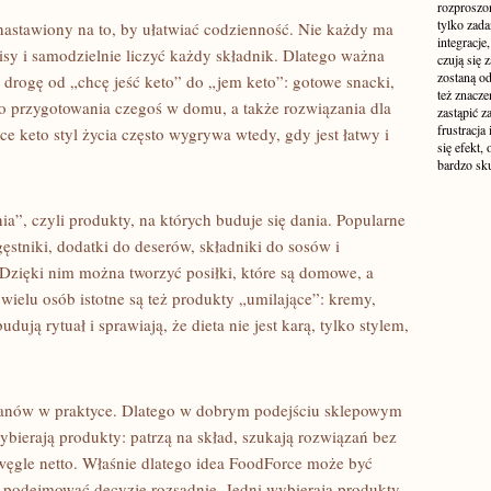
rozproszo
tylko zada
 nastawiony na to, by ułatwiać codzienność. Nie każdy ma
integracje
isy i samodzielnie liczyć każdy składnik. Dlatego ważna
czują się
zostaną od
ą drogę od „chcę jeść keto” do „jem keto”: gotowe snacki,
też znacze
o przygotowania czegoś w domu, a także rozwiązania dla
zastąpić z
frustracja
e keto styl życia często wygrywa wtedy, gdy jest łatwy i
się efekt,
.
bardzo sk
nia”, czyli produkty, na których buduje się dania. Popularne
ęstniki, dodatki do deserów, składniki do sosów i
 Dzięki nim można tworzyć posiłki, które są domowe, a
wielu osób istotne są też produkty „umilające”: kremy,
dują rytuał i sprawiają, że dieta nie jest karą, tylko stylem,
danów w praktyce. Dlatego w dobrym podejściu sklepowym
ybierają produkty: patrzą na skład, szukają rozwiązań bez
ęgle netto. Właśnie dlatego idea FoodForce może być
ą podejmować decyzje rozsądnie. Jedni wybierają produkty