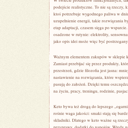
W świecie produktów funkcjonalnych, tak
podejście realistyczne. To nie są rzeczy,
ktoś potrzebuje wygodnego paliwa w dniu
uzupełnienie energii, takie rozwiązania b
etap adaptacji, czasem sięga po wsparcie.
osadzone w rutynie: elektrolity, sensown
jako opis idei może więc być postrzegany
Ważnym elementem zakupów w sklepie keto
Zamiast przebijać się przez produkty, któ
przestrzeń, gdzie filozofia jest jasna: m
nastawienie na rozwiązania, które wspier
pasują do założeń. Dzięki temu oszczędz
na życiu, pracy, treningu, rodzinie, pasjac
Keto bywa też drogą do lepszego „ogarni
rośnie waga jakości: smaki stają się bard
składniki. Dlatego w keto ważne są rzecz
przyprawy, dodatki do napojów. Wtedy na