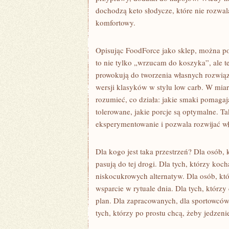
dochodzą keto słodycze, które nie rozwalaj
komfortowy.
Opisując FoodForce jako sklep, można po
to nie tylko „wrzucam do koszyka”, ale t
prowokują do tworzenia własnych rozwią
wersji klasyków w stylu low carb. W mia
rozumieć, co działa: jakie smaki pomagaj
tolerowane, jakie porcje są optymalne. Ta
eksperymentowanie i pozwala rozwijać wł
Dla kogo jest taka przestrzeń? Dla osób, 
pasują do tej drogi. Dla tych, którzy koc
niskocukrowych alternatyw. Dla osób, któ
wsparcie w rytuale dnia. Dla tych, którz
plan. Dla zapracowanych, dla sportowców, 
tych, którzy po prostu chcą, żeby jedzeni