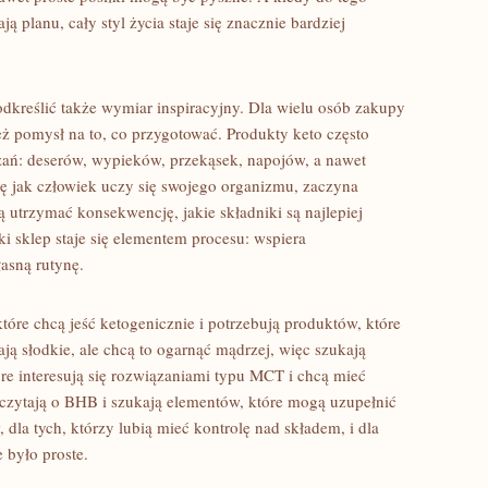
ą planu, cały styl życia staje się znacznie bardziej
dkreślić także wymiar inspiracyjny. Dla wielu osób zakupy
eż pomysł na to, co przygotować. Produkty keto często
zań: deserów, wypieków, przekąsek, napojów, a nawet
rę jak człowiek uczy się swojego organizmu, zaczyna
ą utrzymać konsekwencję, jakie składniki są najlepiej
ki sklep staje się elementem procesu: wspiera
asną rutynę.
które chcą jeść ketogenicznie i potrzebują produktów, które
hają słodkie, ale chcą to ogarnąć mądrzej, więc szukają
re interesują się rozwiązaniami typu MCT i chcą mieć
y czytają o BHB i szukają elementów, które mogą uzupełnić
dla tych, którzy lubią mieć kontrolę nad składem, i dla
e było proste.