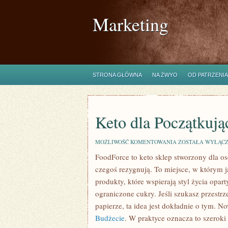
Marketing
STRONA GŁÓWNA
NA ŻWYO
OD PATRZENIA
Keto dla Początkują
KETO
MOŻLIWOŚĆ KOMENTOWANIA
ZOSTAŁA WYŁĄC
DLA
FoodForce to keto sklep stworzony dla osó
POCZĄTKUJĄCYCH
czegoś rezygnują. To miejsce, w którym 
produkty, które wspierają styl życia opa
ograniczone cukry. Jeśli szukasz przestrze
papierze, ta idea jest dokładnie o tym. N
Budżecie
. W praktyce oznacza to szeroki