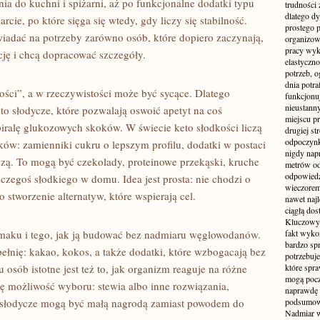
a do kuchni i spiżarni, aż po funkcjonalne dodatki typu
trudności 
dlatego dy
cie, po które sięga się wtedy, gdy liczy się stabilność.
prostego p
iadać na potrzeby zarówno osób, które dopiero zaczynają,
organizowa
pracy wyk
ację i chcą dopracować szczegóły.
elastyczn
potrzeb, 
dnia potra
ści”, a w rzeczywistości może być sycące. Dlatego
funkcjonuj
nieustann
o słodycze, które pozwalają oswoić apetyt na coś
miejscu pr
iralę glukozowych skoków. W świecie keto słodkości liczą
drugiej s
odpoczynk
ników: zamienniki cukru o lepszym profilu, dodatki w postaci
nigdy nap
ieszą. To mogą być czekolady, proteinowe przekąski, kruche
metrów od
odpowiedz
zegoś słodkiego w domu. Idea jest prosta: nie chodzi o
wieczorem
 stworzenie alternatyw, które wspierają cel.
nawet naj
ciągłą dos
Kluczowym
smaku i tego, jak ją budować bez nadmiaru węglowodanów.
fakt wyko
bardzo sp
pełnię: kakao, kokos, a także dodatki, które wzbogacają bez
potrzebuj
 osób istotne jest też to, jak organizm reaguje na różne
które spra
mogą pocze
się możliwość wyboru: stewia albo inne rozwiązania,
naprawdę p
to słodycze mogą być małą nagrodą zamiast powodem do
podsumowa
Nadmiar w