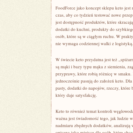
FoodForce jako koncept sklepu keto jest
czas, aby co tydzień testować nowe przep
jest dostępność produktów, które skracaj
dodatki do kuchni, produkty do szybkieg
osób, które są w ciągłym ruchu. W praktyc
nie wymaga codziennej walki z logistyką
W świecie keto przydatna jest też „spiżar
są mąki i bazy typu mąka z siemienia, zag
przyprawy, które robią różnicę w smaku.
jednocześnie pasują do założeń keto. Dla 
pasty, dodatki do napojów, rzeczy, które bu
który daje satysfakcję.
Keto to również temat kontroli węglowo
ważna jest świadomość tego, jak ludzie w
nadmiaru zbędnych dodatków, analizują w
opisana jako miejsce dla osób, które chc