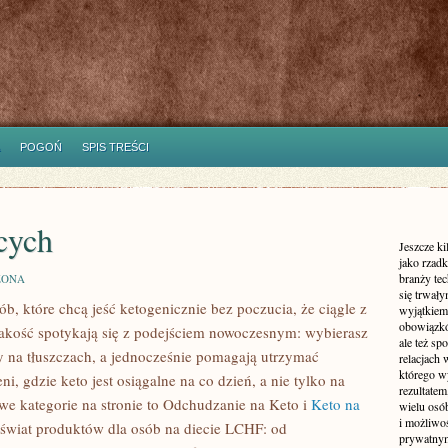
POGOŃ
SPIS TREŚCI
cych
Jeszcze ki
jako rzadk
branży tec
ZONA
się trwały
b, które chcą jeść ketogenicznie bez poczucia, że ciągle z
wyjątkiem
obowiązkó
jakość spotykają się z podejściem nowoczesnym: wybierasz
ale też sp
rty na tłuszczach, a jednocześnie pomagają utrzymać
relacjach 
którego wy
ni, gdzie keto jest osiągalne na co dzień, a nie tylko na
rezultate
owe kategorie na stronie to Odchudzanie na Keto i
Keto na
wielu osó
i możliwo
 świat produktów dla osób na diecie LCHF: od
prywatnym