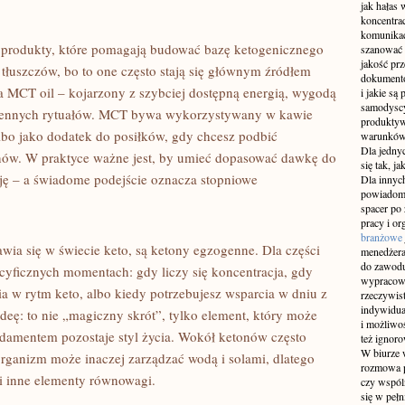
jak hałas 
koncentra
komunikac
ą produkty, które pomagają budować bazę ketogenicznego
szanować 
jakość prz
 tłuszczów, bo to one często stają się głównym źródłem
dokumento
 MCT oil – kojarzony z szybciej dostępną energią, wygodą
i jakie są
samodyscyp
ziennych rytuałów. MCT bywa wykorzystywany w kawie
produktyw
bo jako dodatek do posiłków, gdy chcesz podbić
warunków, 
Dla jednyc
nów. W praktyce ważne jest, by umieć dopasować dawkę do
się tak, j
cję – a świadome podejście oznacza stopniowe
Dla innyc
powiadomi
spacer po
pracy i or
branżowe
wia się w świecie keto, są ketony egzogenne. Dla części
menedżera
do zawodu
yficznych momentach: gdy liczy się koncentracja, gdy
wypracowyw
ia w rytm keto, albo kiedy potrzebujesz wsparcia w dniu z
rzeczywis
indywidua
eę: to nie „magiczny skrót”, tylko element, który może
i możliwo
damentem pozostaje styl życia. Wokół ketonów często
też ignoro
W biurze 
organizm może inaczej zarządzać wodą i solami, dlatego
rozmowa p
i inne elementy równowagi.
czy wspól
się w peł