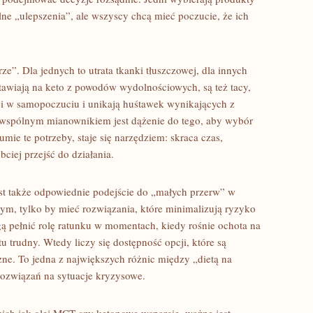
lne „ulepszenia”, ale wszyscy chcą mieć poczucie, że ich
ze”. Dla jednych to utrata tkanki tłuszczowej, dla innych
 stawiają na keto z powodów wydolnościowych, są też tacy,
ci w samopoczuciu i unikają huśtawek wynikających z
 wspólnym mianownikiem jest dążenie do tego, aby wybór
umie te potrzeby, staje się narzędziem: skraca czas,
bciej przejść do działania.
st także odpowiednie podejście do „małych przerw” w
jnym, tylko by mieć rozwiązania, które minimalizują ryzyko
ą pełnić rolę ratunku w momentach, kiedy rośnie ochota na
tu trudny. Wtedy liczy się dostępność opcji, które są
ne. To jedna z największych różnic między „dietą na
rozwiązań na sytuacje kryzysowe.