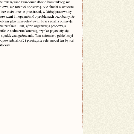
ne muszą więc świadomie dbać o komunikację nie
niową, ale również społeczną. Nie chodzi o sztuczne
, lecz o stworzenie przestrzeni, w której pracownicy
 zauważeni i mogą mówić o problemach bez obawy, że
ebrani jako mniej efektywni. Praca zdalna obnażyła
nie zaufania. Tam, gdzie organizacja próbowała
aufanie nadmierną kontrolą, szybko pojawiały się
 i spadek zaangażowania. Tam natomiast, gdzie liczył
 odpowiedzialność i przejrzyste cele, model ten bywał
uteczny.