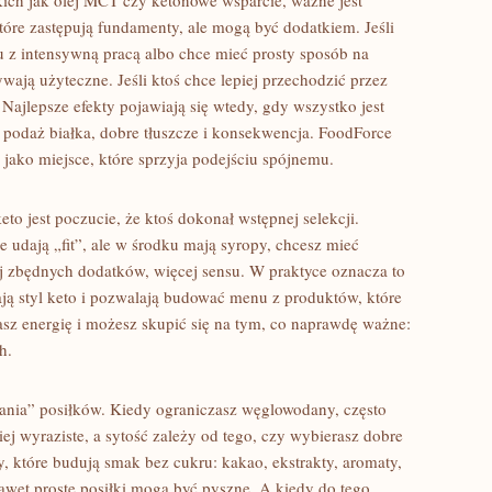
ich jak olej MCT czy ketonowe wsparcie, ważne jest
 które zastępują fundamenty, ale mogą być dodatkiem. Jeśli
 z intensywną pracą albo chce mieć prosty sposób na
ywają użyteczne. Jeśli ktoś chce lepiej przechodzić przez
 Najlepsze efekty pojawiają się wtedy, gdy wszystko jest
a podaż białka, dobre tłuszcze i konsekwencja. FoodForce
 jako miejsce, które sprzyja podejściu spójnemu.
 jest poczucie, że ktoś dokonał wstępnej selekcji.
re udają „fit”, ale w środku mają syropy, chcesz mieć
niej zbędnych dodatków, więcej sensu. W praktyce oznacza to
ają styl keto i pozwalają budować menu z produktów, które
asz energię i możesz skupić się na tym, co naprawdę ważne:
h.
ania” posiłków. Kiedy ograniczasz węglowodany, często
ziej wyraziste, a sytość zależy od tego, czy wybierasz dobre
y, które budują smak bez cukru: kakao, ekstrakty, aromaty,
wet proste posiłki mogą być pyszne. A kiedy do tego