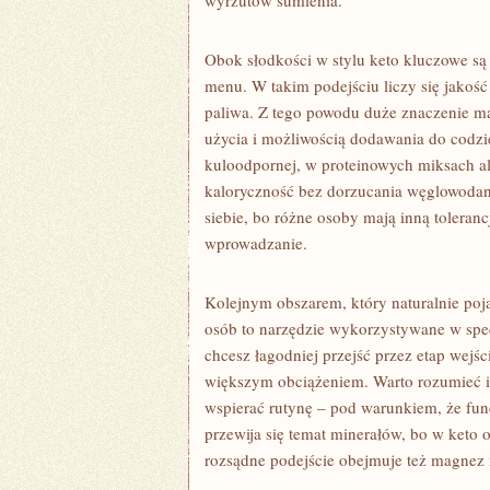
wyrzutów sumienia.
Obok słodkości w stylu keto kluczowe s
menu. W takim podejściu liczy się jakość
paliwa. Z tego powodu duże znaczenie ma
użycia i możliwością dodawania do cod
kuloodpornej, w proteinowych miksach al
kaloryczność bez dorzucania węglowoda
siebie, bo różne osoby mają inną toleran
wprowadzanie.
Kolejnym obszarem, który naturalnie poja
osób to narzędzie wykorzystywane w spec
chcesz łagodniej przejść przez etap wejśc
większym obciążeniem. Warto rozumieć id
wspierać rutynę – pod warunkiem, że fun
przewija się temat minerałów, bo w keto 
rozsądne podejście obejmuje też magnez 