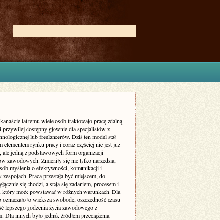
lkanaście lat temu wiele osób traktowało pracę zdalną
i przywilej dostępny głównie dla specjalistów z
hnologicznej lub freelancerów. Dziś ten model stał
m elementem rynku pracy i coraz częściej nie jest już
, ale jedną z podstawowych form organizacji
w zawodowych. Zmieniły się nie tylko narzędzia,
osób myślenia o efektywności, komunikacji i
w zespołach. Praca przestała być miejscem, do
łącznie się chodzi, a stała się zadaniem, procesem i
m, który może powstawać w różnych warunkach. Dla
b oznaczało to większą swobodę, oszczędność czasu
ść lepszego godzenia życia zawodowego z
. Dla innych było jednak źródłem przeciążenia,