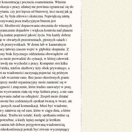
z koncentracją i poczucia osamotnienia. Właśnie
skusja o pracy zdalnej nie powinna ograniczać się do
ytania, czy jest lepsza od biurowej, lecz raczej jak ją
ć, by była zdrowa i skuteczna. Największą zaletą
onywanej poza tradycyjnym biurem jest
ość. Możliwość dopasowania otoczenia do własnych
ograniczenie dojazdów i większa kontrola nad planem
fią realnie poprawić jakość życia. Nie każdy dobrze
e w otwartych przestrzeniach, głośnych salach i
ych przerywnikach. W domu lub w kameralnym
acy łatwiej czasem wejść w głębokie skupienie. Z
trony brak fizycznego oddzielenia obowiązków od
u może prowadzić do sytuacji, w której człowiek
rawdę nie wychodzi z pracy. Komputer stoi kilka
 łóżka, telefon służbowy leży obok prywatnego, a
i na wiadomości zaczynają pojawiać się późnym
 lub wcześnie rano. Bez jasno określonych granic
lepszy model organizacyjny może zamienić się w
tępność i zmęczenie, które trudno zauważyć w porę.
 wyzwaniem stała się więc kultura pracy, a nie sam
nywania zadań na odległość. Zespół może działać
rawnie bez codziennych spotkań twarzą w twarz, ale
e jasnych zasad komunikacji. Musi być wiadomo,
wy załatwia się od razu, które w ciągu dnia, a które
kać. Trzeba też ustalić, kiedy spotkania online są
otrzebne, a kiedy lepiej zastąpić je krótkim
niem lub dobrze przygotowaną wiadomością.
ideokonferencji potrafi być równie wyczerpujący