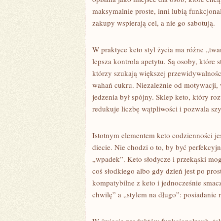
maksymalnie proste, inni lubią funkcjona
zakupy wspierają cel, a nie go sabotują.
W praktyce keto styl życia ma różne „twar
lepsza kontrola apetytu. Są osoby, które
którzy szukają większej przewidywalnoś
wahań cukru. Niezależnie od motywacji,
jedzenia był spójny. Sklep keto, który roz
redukuje liczbę wątpliwości i pozwala szy
Istotnym elementem keto codzienności je
diecie. Nie chodzi o to, by być perfekcy
„wpadek”. Keto słodycze i przekąski mog
coś słodkiego albo gdy dzień jest po pros
kompatybilne z keto i jednocześnie smacz
chwilę” a „stylem na długo”: posiadanie 