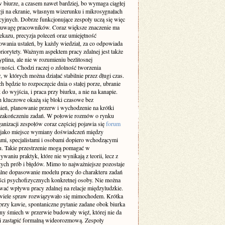
w biurze, a czasem nawet bardziej, bo wymaga ciągłej
cji na ekranie, własnym wizerunku i mikrosygnałach
yjnych. Dobrze funkcjonujące zespoły uczą się więc
uwagę pracowników. Coraz większe znaczenie ma
ekazu, precyzja poleceń oraz umiejętność
wania ustaleń, by każdy wiedział, za co odpowiada
 priorytety. Ważnym aspektem pracy zdalnej jest także
lina, ale nie w rozumieniu bezlitosnej
ności. Chodzi raczej o zdolność tworzenia
w których można działać stabilnie przez długi czas.
h będzie to rozpoczęcie dnia o stałej porze, ubranie
ak do wyjścia, i praca przy biurku, a nie na kanapie.
h kluczowe okażą się bloki czasowe bez
eń, planowanie przerw i wychodzenie na krótki
 zakończeniu zadań. W połowie rozmów o rynku
ganizacji zespołów coraz częściej pojawia się
forum
jako miejsce wymiany doświadczeń między
mi, specjalistami i osobami dopiero wchodzącymi
. Takie przestrzenie mogą pomagać w
aniu praktyk, które nie wynikają z teorii, lecz z
tych prób i błędów. Mimo to najważniejsze pozostaje
lne dopasowanie modelu pracy do charakteru zadań
ści psychofizycznych konkretnej osoby. Nie można
wać wpływu pracy zdalnej na relacje międzyludzkie.
wiele spraw rozwiązywało się mimochodem. Krótka
rzy kawie, spontaniczne pytanie zadane obok biurka
ny śmiech w przerwie budowały więź, której nie da
ni zastąpić formalną wideorozmową. Zespoły