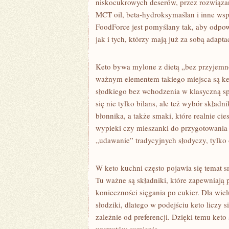
niskocukrowych deserów, przez rozwiązani
MCT oil, beta-hydroksymaślan i inne wspar
FoodForce jest pomyślany tak, aby odpow
jak i tych, którzy mają już za sobą adapt
Keto bywa mylone z dietą „bez przyjemno
ważnym elementem takiego miejsca są ket
słodkiego bez wchodzenia w klasyczną sp
się nie tylko bilans, ale też wybór skład
błonnika, a także smaki, które realnie c
wypieki czy mieszanki do przygotowania c
„udawanie” tradycyjnych słodyczy, tylko o
W keto kuchni często pojawia się temat 
Tu ważne są składniki, które zapewniają 
konieczności sięgania po cukier. Dla wielu
słodziki, dlatego w podejściu keto liczy 
zależnie od preferencji. Dzięki temu ke