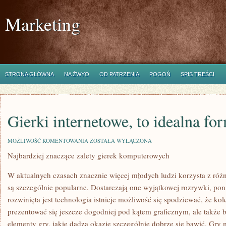
Marketing
STRONA GŁÓWNA
NA ŻWYO
OD PATRZENIA
POGOŃ
SPIS TREŚCI
Gierki internetowe, to idealna f
GIERKI
MOŻLIWOŚĆ KOMENTOWANIA
ZOSTAŁA WYŁĄCZONA
INTERNETOWE,
Najbardziej znaczące zalety gierek komputerowych
TO
IDEALNA
FORMA
W aktualnych czasach znacznie więcej młodych ludzi korzysta z róż
ROZRYWKI
są szczególnie popularne. Dostarczają one wyjątkowej rozrywki, pon
rozwinięta jest technologia istnieje możliwość się spodziewać, że ko
prezentować się jeszcze dogodniej pod kątem graficznym, ale także 
elementy gry, jakie dadzą okazję szczególnie dobrze się bawić. Gry 