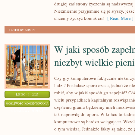
drugiej zaś strony życzenia są nadzwyczaj 
Niezmiernie przyjemnie się je słyszy, jesz
chcemy życzyć komuś coś
[ Read More ]
POSTED BY ADMIN
W jaki sposób zapełn
niezbyt wielkie pien
Czy gry komputerowe faktycznie niekorzy
ludzi? Posiadasz sporo czasu, jednakże ni
robić, aby w jakiś sposób go zapełnić? Cóż
LIPIEC - 1 - 2025
wielu przypadkach kapitalnym rozwiązani
W
MOŻLIWOŚĆ KOMENTOWANIA
częstemu graniu będziemy mieli możliwość
JAKI
ZOSTAŁA WYŁĄCZONA
tak naprawdę do oporu. W końcu to żadne 
SPOSÓB
komputerowe są bardzo wciągające. Wszel
ZAPEŁNIĆ
o tym wiedzą. Jednakże fakty są takie, że
SOBIE