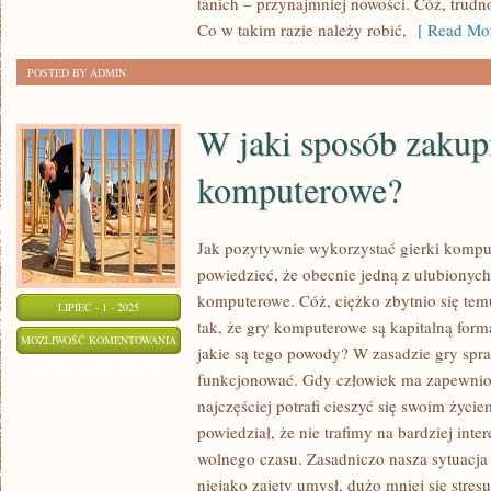
tanich – przynajmniej nowości. Cóż, trudno
CZAS
Co w takim razie należy robić,
[ Read Mor
ZA
POSTED BY ADMIN
NIEZBYT
WIELKIE
W jaki sposób zakupi
PIENIĄDZE?
komputerowe?
Jak pozytywnie wykorzystać gierki komp
powiedzieć, że obecnie jedną z ulubionych
komputerowe. Cóż, ciężko zbytnio się temu 
LIPIEC - 1 - 2025
tak, że gry komputerowe są kapitalną for
W
MOŻLIWOŚĆ KOMENTOWANIA
jakie są tego powody? W zasadzie gry spr
JAKI
ZOSTAŁA WYŁĄCZONA
funkcjonować. Gdy człowiek ma zapewnio
SPOSÓB
najczęściej potrafi cieszyć się swoim życi
ZAKUPIĆ
powiedział, że nie trafimy na bardziej int
TAŃSZE
wolnego czasu. Zasadniczo nasza sytuacja 
GIERKI
niejako zajęty umysł, dużo mniej się stre