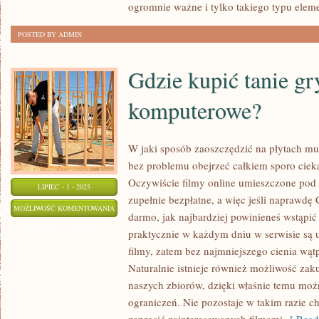
ogromnie ważne i tylko takiego typu elem
POSTED BY ADMIN
Gdzie kupić tanie gr
komputerowe?
W jaki sposób zaoszczędzić na płytach m
bez problemu obejrzeć całkiem sporo cieka
Oczywiście filmy online umieszczone pod 
LIPIEC - 1 - 2025
zupełnie bezpłatne, a więc jeśli naprawdę C
GDZIE
MOŻLIWOŚĆ KOMENTOWANIA
darmo, jak najbardziej powinieneś wstąpić 
KUPIĆ
ZOSTAŁA WYŁĄCZONA
praktycznie w każdym dniu w serwisie s
TANIE
filmy, zatem bez najmniejszego cienia wątp
GRY
Naturalnie istnieje również możliwość zak
KOMPUTEROWE?
naszych zbiorów, dzięki właśnie temu moż
ograniczeń. Nie pozostaje w takim razie ch