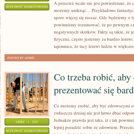
A przecież wcale nie jest powiedziane, że 
OBECNY
MOŻLIWOŚĆ KOMENTOWANIA
możemy uniknąć… Przykładowo fantastycz
POZIOM
ZOSTAŁA WYŁĄCZONA
sporo więcej się ruszać. Gdy będziemy o 
MEDYCYNY
powinniśmy rozumować, że po pewnym cz
POZWALA
negatywnych skutków. Fakty są takie, że j
SKUTECZNIE
fizyczna, często jesteśmy za bardzo leniwi
LECZYĆ
tajemnica, że tacy leniwi ludzie w większ
WSZELKIE
POSTED BY ADMIN
CHOROBY
Co trzeba robić, aby
prezentować się bard
Co możemy zrobić, aby być zdrowszymi os
zwłaszcza dzisiaj nie jest łatwo dbać odpo
Jednakże prawda jest taka, iż i tak powinn
LIPIEC - 1 - 2025
lepiej poradzić sobie ze zdrowiem. Przeci
CO
MOŻLIWOŚĆ KOMENTOWANIA