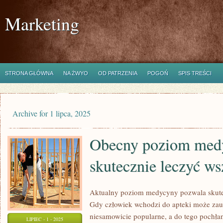
Marketing
STRONA GŁÓWNA
NA ŻWYO
OD PATRZENIA
POGOŃ
SPIS TREŚCI
Archive for 1 lipca, 2025
Obecny poziom med
skutecznie leczyć ws
Aktualny poziom medycyny pozwala skute
Gdy człowiek wchodzi do apteki może zau
niesamowicie popularne, a do tego pochłan
LIPIEC - 1 - 2025