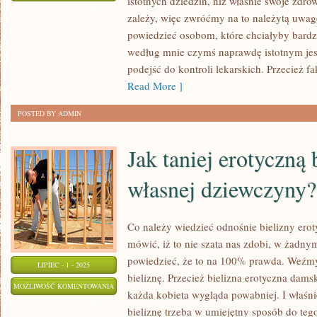
istotnych dziedzin, niż właśnie swoje zdr
TRZEBA
ZOSTAŁA WYŁĄCZONA
zależy, więc zwróćmy na to należytą uwag
ROBIĆ,
powiedzieć osobom, które chciałyby bardz
ABY
według mnie czymś naprawdę istotnym jes
DŁUGO
podejść do kontroli lekarskich. Przecież fa
PREZENTOWAĆ
Read More ]
SIĘ
POSTED BY ADMIN
BARDZO
ATRAKCYJNIE?
Jak taniej erotyczną 
własnej dziewczyny?
Co należy wiedzieć odnośnie bielizny erot
mówić, iż to nie szata nas zdobi, w żadn
powiedzieć, że to na 100% prawda. Weźm
LIPIEC - 1 - 2025
bieliznę. Przecież bielizna erotyczna dams
JAK
MOŻLIWOŚĆ KOMENTOWANIA
każda kobieta wygląda powabniej. I właśni
TANIEJ
ZOSTAŁA WYŁĄCZONA
bieliznę trzeba w umiejętny sposób do teg