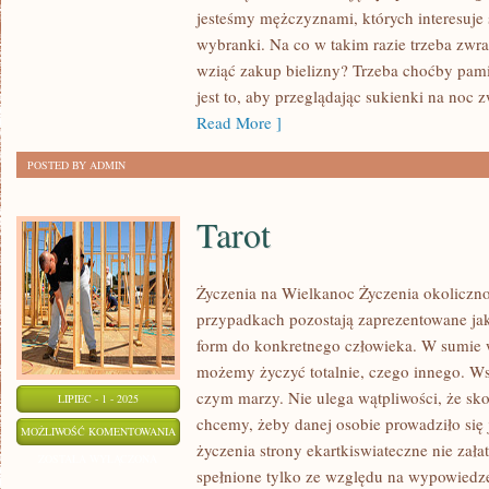
EROTYCZNĄ
jesteśmy mężczyznami, których interesuje 
BIELIZNĘ
wybranki. Na co w takim razie trzeba zwr
DLA
wziąć zakup bielizny? Trzeba choćby pam
WŁASNEJ
jest to, aby przeglądając sukienki na noc
DZIEWCZYNY?
Read More ]
POSTED BY ADMIN
Tarot
Życzenia na Wielkanoc Życzenia okoliczno
przypadkach pozostają zaprezentowane ja
form do konkretnego człowieka. W sumie 
możemy życzyć totalnie, czego innego. Wsz
czym marzy. Nie ulega wątpliwości, że sko
LIPIEC - 1 - 2025
chcemy, żeby danej osobie prowadziło się 
TAROT
MOŻLIWOŚĆ KOMENTOWANIA
życzenia strony ekartkiswiateczne nie zał
ZOSTAŁA WYŁĄCZONA
spełnione tylko ze względu na wypowiedze