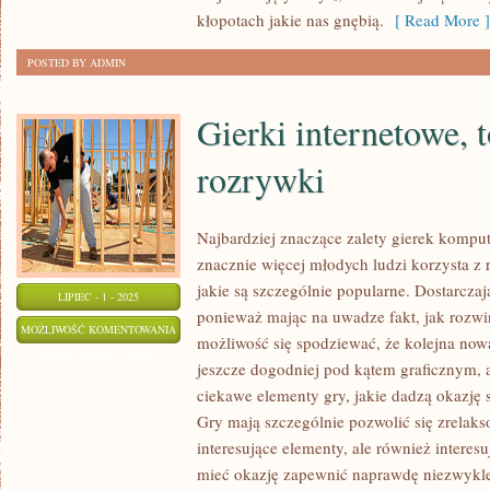
KOMPUTEROWE?
kłopotach jakie nas gnębią.
[ Read More ]
POSTED BY ADMIN
Gierki internetowe, 
rozrywki
Najbardziej znaczące zalety gierek komp
znacznie więcej młodych ludzi korzysta z
jakie są szczególnie popularne. Dostarcza
LIPIEC - 1 - 2025
ponieważ mając na uwadze fakt, jak rozwini
GIERKI
MOŻLIWOŚĆ KOMENTOWANIA
możliwość się spodziewać, że kolejna now
INTERNETOWE,
ZOSTAŁA WYŁĄCZONA
jeszcze dogodniej pod kątem graficznym, a
TO
ciekawe elementy gry, jakie dadzą okazję 
IDEALNA
Gry mają szczególnie pozwolić się zrelak
FORMA
interesujące elementy, ale również interes
ROZRYWKI
mieć okazję zapewnić naprawdę niezwykle 