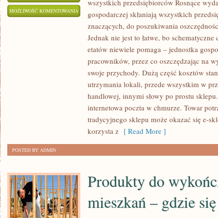
wszystkich przedsiębiorców Rosnące wyda
ROSNĄCE
MOŻLIWOŚĆ KOMENTOWANIA
gospodarczej skłaniają wszystkich przedsi
WYDATKI
ZOSTAŁA WYŁĄCZONA
znaczących, do poszukiwania oszczędności
PROWADZENIA
Jednak nie jest to łatwe, bo schematyczne
AKTYWNOŚCI
etatów niewiele pomaga – jednostka gospo
GOSPODARCZEJ
pracowników, przez co oszczędzając na wy
SKŁANIAJĄ
swoje przychody. Dużą część kosztów sta
utrzymania lokali, przede wszystkim w prz
WSZYSTKICH
handlowej, innymi słowy po prostu sklepu
BIZNESMENÓW
internetowa poczta w chmurze. Towar potrz
tradycyjnego sklepu może okazać się e-skl
korzysta z
[ Read More ]
POSTED BY ADMIN
Produkty do wykońc
mieszkań – gdzie się