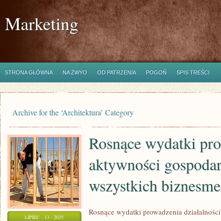
Marketing
STRONA GŁÓWNA
NA ŻWYO
OD PATRZENIA
POGOŃ
SPIS TREŚCI
Archive for the ‘Architektura’ Category
Rosnące wydatki pr
aktywności gospodarc
wszystkich biznesm
Rosnące wydatki prowadzenia działalności
LIPIEC - 13 - 2025