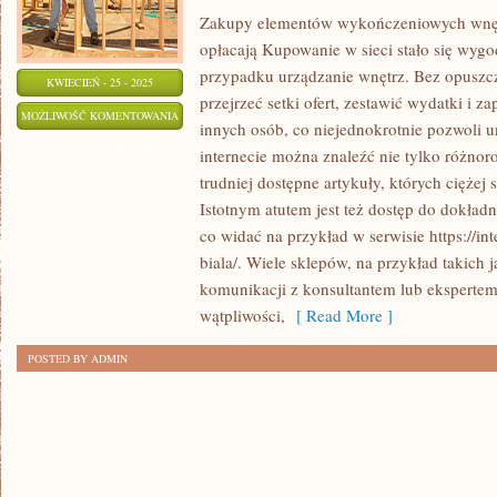
Zakupy elementów wykończeniowych wnętr
opłacają Kupowanie w sieci stało się wy
przypadku urządzanie wnętrz. Bez opuszc
KWIECIEŃ - 25 - 2025
przejrzeć setki ofert, zestawić wydatki i 
PRODUKTY
MOŻLIWOŚĆ KOMENTOWANIA
innych osób, co niejednokrotnie pozwoli 
DO
ZOSTAŁA WYŁĄCZONA
internecie można znaleźć nie tylko różnor
WYKOŃCZENIA
trudniej dostępne artykuły, których ciężej
DOMÓW
Istotnym atutem jest też dostęp do dokładn
I
co widać na przykład w serwisie https://int
MIESZKAŃ
biala/. Wiele sklepów, na przykład takich j
–
komunikacji z konsultantem lub ekspertem, 
GDZIE
wątpliwości,
[ Read More ]
SIĘ
POSTED BY ADMIN
JE
KUPI