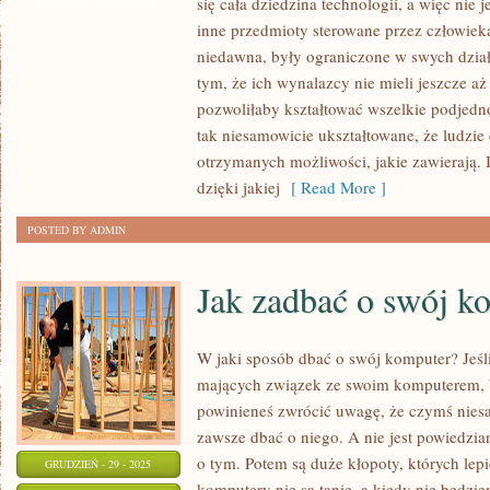
się cała dziedzina technologii, a więc nie
MOŻLIWOŚĆ
inne przedmioty sterowane przez człowiek
SPORO
niedawna, były ograniczone w swych dzia
LEPIEJ
tym, że ich wynalazcy nie mieli jeszcze aż
PORADZIĆ
pozwoliłaby kształtować wszelkie podjedn
tak niesamowicie ukształtowane, że ludzie 
SOBIE
otrzymanych możliwości, jakie zawierają. I
Z
dzięki jakiej
[ Read More ]
IT
WE
POSTED BY ADMIN
WŁASNEJ
FIRMIE?
Jak zadbać o swój k
W jaki sposób dbać o swój komputer? Jeśl
mających związek ze swoim komputerem, b
powinieneś zwrócić uwagę, że czymś niesa
zawsze dbać o niego. A nie jest powiedzia
o tym. Potem są duże kłopoty, których lepi
GRUDZIEŃ - 29 - 2025
komputery nie są tanie, a kiedy nie będzi