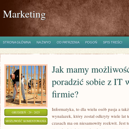
Marketing
STRONA GŁÓWNA
NA ŻWYO
OD PATRZENIA
POGOŃ
SPIS TREŚCI
Jak mamy możliwość 
poradzić sobie z IT 
firmie?
Informatyka, to dla wielu osób pasja a tak
GRUDZIEŃ - 29 - 2025
wynalazek, który został odkryty wiele lat 
JAK
MOŻLIWOŚĆ KOMENTOWANIA
czasach ma on niesamowity rozkwit. Jest 
MAMY
ZOSTAŁA WYŁĄCZONA