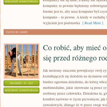
JAK
MOŻLIWOŚĆ KOMENTOWANIA
komputer, to pewnie będziemy zobowiąza
ZADBAĆ
ZOSTAŁA WYŁĄCZONA
Istotne jest to, aby nasz komputer był czy
O
komputer – to pewne. A kiedy w rachubę 
SWÓJ
wyjściem jest podstawka
[ Read More ]
KOMPUTER?
POSTED BY ADMIN
Co robić, aby mieć o
się przed różnego r
Jak możemy znacznie powiększyć swój zy
kształtujących się dziedzin na dystansie ost
bardzo ogromna dziedzina, do której wlicz
GRUDZIEŃ - 29 - 2025
multimedialne, jakie sterowane są przez s
CO
MOŻLIWOŚĆ KOMENTOWANIA
zrobiony przez człowieka. Dziedzina ta, 
ROBIĆ,
ZOSTAŁA WYŁĄCZONA
komfort zarówno w życiu prywatnym, jak 
ABY
zawodowych, dlatego że w przez swoje wal