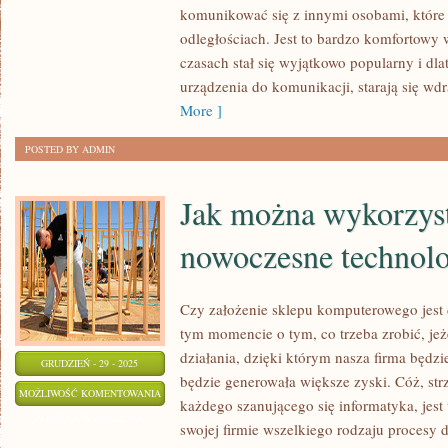
MIEĆ
komunikować się z innymi osobami, które 
OKAZJĘ
odległościach. Jest to bardzo komfortowy 
OCHRONIĆ
czasach stał się wyjątkowo popularny i dla
SIĘ
urządzenia do komunikacji, starają się wd
PRZED
More ]
RÓŻNEGO
POSTED BY ADMIN
RODZAJU
WIRUSAMI?
Jak można wykorzys
nowoczesne technolo
Czy założenie sklepu komputerowego je
tym momencie o tym, co trzeba zrobić, jeże
działania, dzięki którym nasza firma będzi
GRUDZIEŃ - 29 - 2025
będzie generowała większe zyski. Cóż, strz
JAK
MOŻLIWOŚĆ KOMENTOWANIA
każdego szanującego się informatyka, jest
MOŻNA
ZOSTAŁA WYŁĄCZONA
swojej firmie wszelkiego rodzaju procesy d
WYKORZYSTYWAĆ