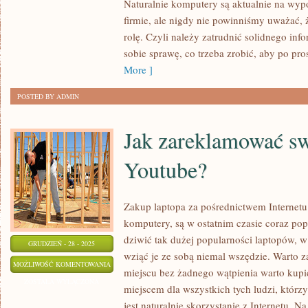
Naturalnie komputery są aktualnie na wy
NOWOCZESNE
firmie, ale nigdy nie powinniśmy uważać, 
TECHNOLOGIE?
rolę. Czyli należy zatrudnić solidnego inf
sobie sprawę, co trzeba zrobić, aby po pr
More ]
POSTED BY ADMIN
Jak zareklamować sw
Youtube?
Zakup laptopa za pośrednictwem Internetu
komputery, są w ostatnim czasie coraz popu
dziwić tak dużej popularności laptopów,
GRUDZIEŃ - 28 - 2025
wziąć je ze sobą niemal wszędzie. Warto z
JAK
MOŻLIWOŚĆ KOMENTOWANIA
miejscu bez żadnego wątpienia warto kupi
ZAREKLAMOWAĆ
ZOSTAŁA WYŁĄCZONA
miejscem dla wszystkich tych ludzi, którz
SWOJE
jest naturalnie skorzystanie z Internetu. 